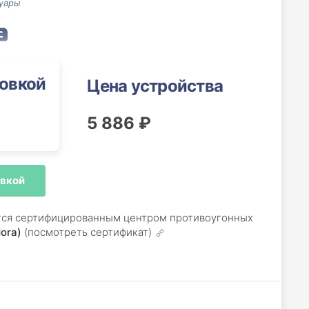
уары
новкой
Цена устройства
5 886 ₽
овкой
ется сертифицированным центром противоугонных
ora)
(посмотреть сертификат)