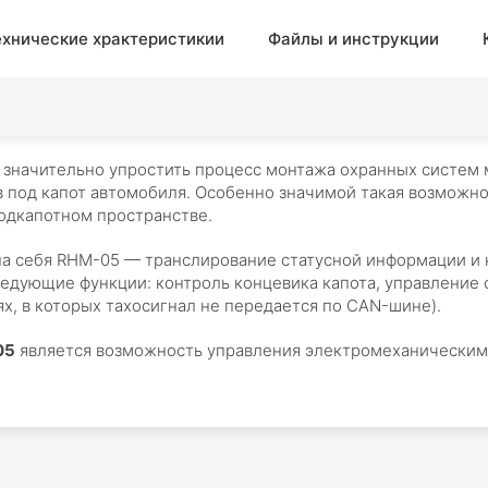
ехнические храктеристикии
Файлы и инструкции
значительно упростить процесс монтажа охранных систем м
 под капот автомобиля. Особенно значимой такая возможн
подкапотном пространстве.
а себя RHM-05 — транслирование статусной информации и к
ледующие функции: контроль концевика капота, управление 
х, в которых тахосигнал не передается по CAN-шине).
05
является возможность управления электромеханическим 