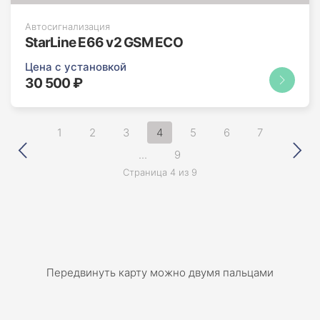
Автосигнализация
StarLine E66 v2 GSM ECO
Цена с установкой
30 500 ₽
1
2
3
4
5
6
7
...
9
Страница 4 из 9
Передвинуть карту можно двумя пальцами